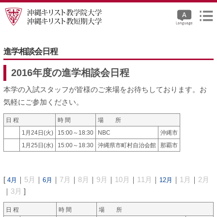
進学相談会日程
2016年度の進学相談会日程
本学の入試スタッフが皆様のご来場をお待ちしております。お
気軽にご参加ください。
日 程
時 間
場 所
1月24日(火)
15:00～18:30
NBC
沖縄市
1月25日(水)
15:00～18:30
沖縄県市町村自治会館
那覇市
[
｜
5月
｜
｜
7月
｜
8月
｜
9月
｜
10月
｜
11月
｜
｜
1月
｜
2月
4月
6月
12月
｜
3月
]
日 程
時 間
場 所