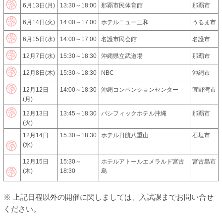
6月13日(月)
13:30～18:00
那覇市民体育館
那覇市
6月14日(火)
14:00～17:00
ホテルニュー三和
うるま市
6月15日(水)
14:00～17:00
名護市民会館
名護市
12月7日(水)
15:30～18:30
沖縄県立武道場
那覇市
12月8日(木)
15:30～18:30
NBC
沖縄市
12月12日
14:00～18:30
沖縄コンベンションセンター
宜野湾市
(月)
12月13日
13:45～18:30
パシフィックホテル沖縄
那覇市
(火)
12月14日
15:30～18:30
ホテル日航八重山
石垣市
(水)
12月15日
15:30～
ホテルアトールエメラルド宮古
宮古島市
(木)
18:30
島
※ 上記日程以外の開催に関しましては、入試課までお問い合せ
ください。