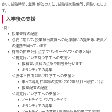
さい。試験時間、出題・解答の方法、試験場の整備等、調整いたしま
す。
入学後の支援
（例）
授業登録の配慮
必要に応じて、授業担当教官への配慮願いの提出等、教員と
の連携を図っています
施設の拡充（例：点字プリンターやソフトの導入等）
＜視覚障がいを持つ学生への支援＞
教科書、資料の点訳や朗読を行います
ボランティアの募集
＜肢体不自由（車いす）学生への支援＞
車イス専用駐車場の拡充（2012年5月1日現在：4台）
教室配置の配慮
＜聴覚障がい学生への支援＞
ノートテイク、パソコンテイク
ボランティアの募集
ノートテイカーの育成（要約筆記を授業にて開講）