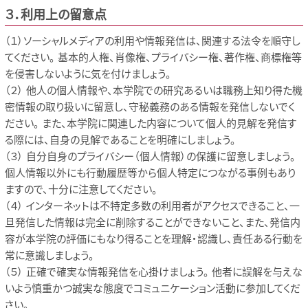
３．利用上の留意点
（１）ソーシャルメディアの利用や情報発信は、関連する法令を順守し
てください。 基本的人権、肖像権、プライバシー権、著作権、商標権等
を侵害しないように気を付けましょう。
（２） 他人の個人情報や、本学院での研究あるいは職務上知り得た機
密情報の取り扱いに留意し、守秘義務のある情報を発信しないでく
ださい。 また、本学院に関連した内容について個人的見解を発信す
る際には、自身の見解であることを明確にしましょう。
（３） 自分自身のプライバシー（個人情報）の保護に留意しましょう。
個人情報以外にも行動履歴等から個人特定につながる事例もあり
ますので、十分に注意してください。
（４） インターネットは不特定多数の利用者がアクセスできること、一
旦発信した情報は完全に削除することができないこと、また、発信内
容が本学院の評価にもなり得ることを理解・認識し、責任ある行動を
常に意識しましょう。
（５） 正確で確実な情報発信を心掛けましょう。 他者に誤解を与えな
いよう慎重かつ誠実な態度でコミュニケーション活動に参加してくだ
さい。