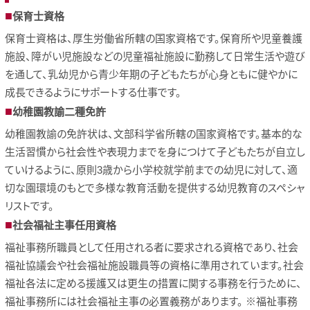
保育士資格
保育士資格は、厚生労働省所轄の国家資格です。保育所や児童養護
施設、障がい児施設などの児童福祉施設に勤務して日常生活や遊び
を通して、乳幼児から青少年期の子どもたちが心身ともに健やかに
成長できるようにサポートする仕事です。
幼稚園教諭二種免許
幼稚園教諭の免許状は、文部科学省所轄の国家資格です。基本的な
生活習慣から社会性や表現力までを身につけて子どもたちが自立し
ていけるように、原則3歳から小学校就学前までの幼児に対して、適
切な園環境のもとで多様な教育活動を提供する幼児教育のスペシャ
リストです。
社会福祉主事任用資格
福祉事務所職員として任用される者に要求される資格であり、社会
福祉協議会や社会福祉施設職員等の資格に準用されています。社会
福祉各法に定める援護又は更生の措置に関する事務を行うために、
福祉事務所には社会福祉主事の必置義務があります。 ※福祉事務