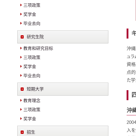
三项政策
奖学金
毕业去向
研究生院
教育和研究目标
沖縄
ュラ
三项政策
資格
奖学金
点的
毕业去向
た学
短期大学
教育理念
三项政策
沖
奖学金
20
入を
招生