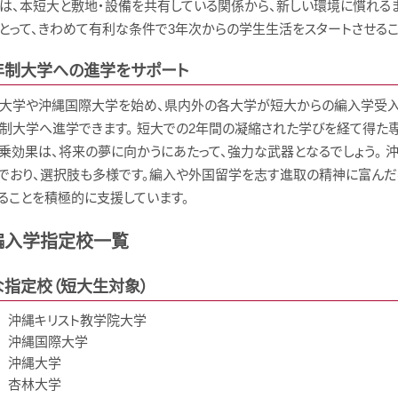
は、本短大と敷地・設備を共有している関係から、新しい環境に慣れる
とって、きわめて有利な条件で3年次からの学生生活をスタートさせるこ
年制大学への進学をサポート
大学や沖縄国際大学を始め、県内外の各大学が短大からの編入学受入制
制大学へ進学できます。 短大での2年間の凝縮された学びを経て得た
乗効果は、将来の夢に向かうにあたって、強力な武器となるでしょう。 
でおり、選択肢も多様です。編入や外国留学を志す進取の精神に富んだ
ることを積極的に支援しています。
編入学指定校一覧
な指定校（短大生対象）
沖縄キリスト教学院大学
沖縄国際大学
沖縄大学
杏林大学