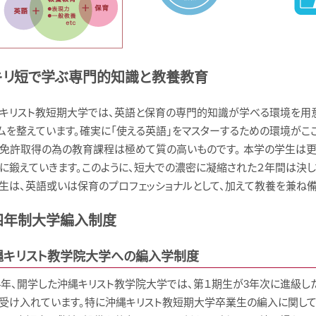
キリ短で学ぶ専門的知識と教養教育
キリスト教短期大学では、英語と保育の専門的知識が学べる環境を用意
ムを整えています。確実に「使える英語」をマスターするための環境がこ
免許取得の為の教育課程は極めて質の高いものです。 本学の学生は更
に鍛えていきます。このように、短大での濃密に凝縮された２年間は決し
生は、英語或いは保育のプロフェッショナルとして、加えて教養を兼ね
四年制大学編入制度
縄キリスト教学院大学への編入学制度
04年、開学した沖縄キリスト教学院大学では、第１期生が3年次に進級し
受け入れています。特に沖縄キリスト教短期大学卒業生の編入に関して