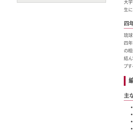
大学
生に
四
琉球
四年
の相
結ん
プす
主