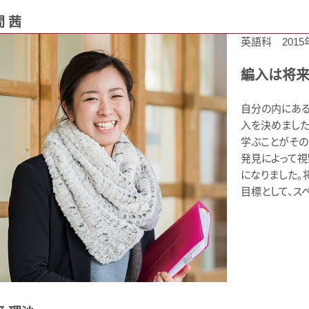
 茜
英語科 201
編入は将来
自分の内にある
入を決めました
学ぶことがその
発見によって視
になりました。
目標として、ス