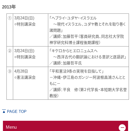
2013年
①
3月24日(日)
「ヘブライ・ユダヤ・イスラエル
○特別講演会
～現代イスラエル、ユダヤ教とそれを取り巻く
諸問題」
／講師：加藤哲平（客員研究員、同志社大学院
神学研究科博士課程後期課程）
②
3月24日(日)
「キケロからヒエロニュムスへ
○特別講演会
～西洋古代の翻訳論における意訳と逐語訳」
／講師：加藤哲平氏
③
4月28日
「平和憲法9条の実現を目指して」
○憲法講演会
－沖縄・伊江島のガンジー阿波根昌鴻さんとと
もに－
／講師：平良 修（第２代学長・本短期大学名誉
教授）
▲
PAGE TOP
Menu