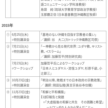
語コミュニケーション学科准教授）
島袋 純（琉球大学教育学部政治学教授）
玉那覇正信（日本基督教団沖縄教区牧師）
2015年
①
6月25日(木)
「基地のない沖縄を目指す宗教者の集い」
○特別講演会
／講師：谷 大二(カトリック沖縄教区司祭)
②
7月21日(火)
「一神教から見る現代世界：ユダヤ教、キリスト
○特別講演会
教、イスラーム」
／講師：加藤哲平(特別研究員)
7月23日(木)
加藤哲平氏によるワークショップ
○ワークショップ
「日本人とユダヤ人・流氓ユダヤ、杉原千畝、小
辻節三」
③
10月23日(金)
「明治以降、敗戦までの日本政府の宗教政策」
○特別講演会
／ 講師：岡田弘隆(真言宗長谷寺住職)
④
11月23日(金)
「和解と平和構築」
○特別講演会
【1部】報告と発題
○「大虐殺後の和解と共生 その困難と希望」
－ルワンダの人々から学んだこと－