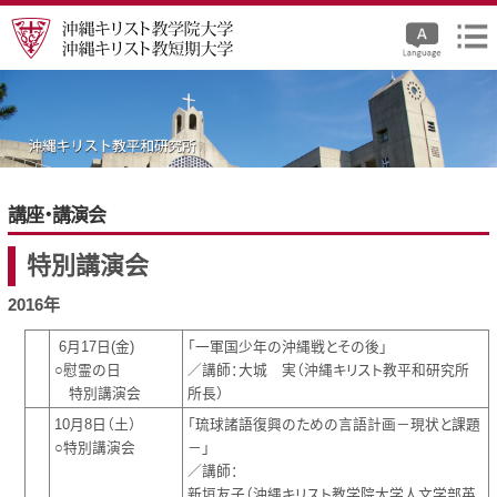
講座・講演会
特別講演会
2016年
6月17日(金)
「一軍国少年の沖縄戦とその後」
○慰霊の日
／講師：大城 実（沖縄キリスト教平和研究所
特別講演会
所長）
10月8日（土）
「琉球諸語復興のための言語計画－現状と課題
○特別講演会
－」
／講師：
新垣友子（沖縄キリスト教学院大学人文学部英