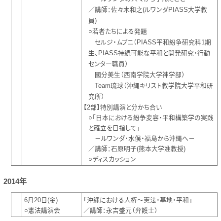
／講師：佐々木和之(ルワンダPIASS大学教
員)
○若者たちによる発題
セルジ・ムブニ（PIASS平和紛争研究科1期
生、PIASS持続可能な平和と開発研究・行動
センター職員）
國分美生（西南学院大学神学部）
Team琉球（沖縄キリスト教学院大学平和研
究所）
【2部】特別講演と分かち合い
○「日本における紛争変容・平和構築学の実践
と確立を目指して」
－ルワンダ・水俣・福島から沖縄へ－
／講師：石原明子(熊本大学准教授)
○ディスカッション
2014年
6月20日(金)
「沖縄における人権～憲法・基地・平和」
○憲法講演会
／講師：永吉盛元（弁護士）