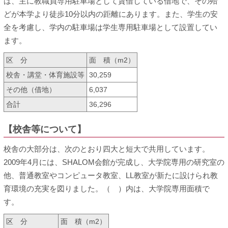
は、主に教職員専用駐車場として賃借している借地で、その殆
どが本学より徒歩10分以内の距離にあります。また、学生の安
全を考慮し、学内の駐車場は学生専用駐車場として設置してい
ます。
区 分
面 積（m
2
）
校舎・講堂・体育施設等
30,259
その他（借地）
6,037
合計
36,296
【校舎等について】
校舎の大部分は、次のとおり四大と短大で共用しています。
2009年4月には、SHALOM会館が完成し、大学院専用の研究室の
他、普通教室やコンピュータ教室、LL教室が新たに設けられ教
育環境の充実を図りました。（ ）内は、大学院専用面積で
す。
区 分
面 積（m
2
）