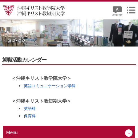
就職活動カレンダー
＜沖縄キリスト教学院大学＞
英語コミュニケーション学科
＜沖縄キリスト教短期大学＞
英語科
保育科
Menu