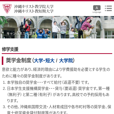
修学支援
奨学金制度（
/
）
大学・短大
大学院
意欲と能力があり、経済的理由により学費援助を必要とする学生の
ために種々の奨学金制度があります。
本学独自の奨学金・・・すべて給付（返還不要）です。
日本学生支援機構奨学金・・・貸与（要返還）奨学金です。第一種
（無利子）と第二種（有利子）があります。高校での予約採用もあ
ります。
その他、沖縄県国際交流・人材育成団や各市町村等の奨学金、保
育士修学資金貸付制度等があります。