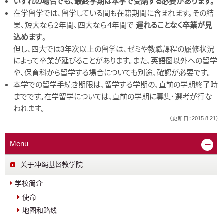
いずれの場合でも、最終学期は本学で受講する必要があります。
在学留学では、留学している間も在籍期間に含まれます。その結
果、短大なら２年間、四大なら４年間で
遅れることなく卒業が見
込めます
。
但し、四大では3年次以上の留学は、ゼミや教職課程の履修状況
によって卒業が延びることがあります。また、英語圏以外への留学
や、保育科から留学する場合についても別途、確認が必要です。
本学での留学手続き期限は、留学する学期の、直前の学期終了時
までです。在学留学については、直前の学期に募集・選考が行な
われます。
（更新日：2015.8.21）
Menu
关于冲绳基督教学院
学校简介
使命
地图和路线