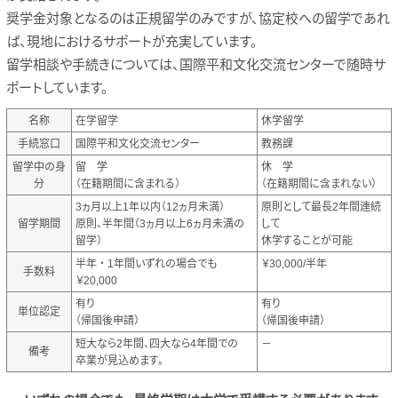
奨学金対象となるのは正規留学のみですが、協定校への留学であれ
ば、現地におけるサポートが充実しています。
留学相談や手続きについては、国際平和文化交流センターで随時サ
ポートしています。
名称
在学留学
休学留学
手続窓口
国際平和文化交流センター
教務課
留学中の身
留 学
休 学
分
（在籍期間に含まれる）
（在籍期間に含まれない）
3ヵ月以上1年以内（12ヵ月未満）
原則として最長2年間連続
留学期間
原則、半年間（3ヵ月以上6ヵ月未満の
して
留学）
休学することが可能
半年 ・ 1年間いずれの場合でも
￥30,000/半年
手数料
￥20,000
有り
有り
単位認定
（帰国後申請）
（帰国後申請）
短大なら2年間、四大なら4年間での
－
備考
卒業が見込めます。