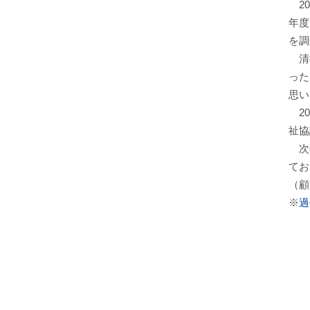
20
年度
を調
清掃
った
思い
20
祉協
次年
てお
（顧
※
過