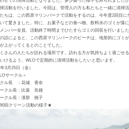
わせての清掃活動となりました。多少曇った様子もみられましたが
掃活動を行いました。今回は、管理人の方も私たちと一緒に清掃
ちは、この西原マリンパークで活動をするのは、今年度2回目に
いて驚きました。特に、お菓子などの食べ物、飲料水のゴミが藻
メンバー全員、活動終了時間までひたすらゴミの回収を行いまし
の話によると、この西原マリンパークのビーチは、地形的にゴミ
が上がってくるとのことでした。
さんの人たちが訪れる場所です。訪れる方が気持ちよく過ごせる
いけるよう、WLOで定期的に清掃活動をしたいと思います。
16年3月25日（金）
LOサークル＞
クル長 ：花城 香奈
ークル長：比嘉 良鐘
ークル長：漢那 桃子
90回クリーン活動の様子★