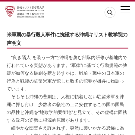
米軍属の暴行殺人事件に抗議する沖縄キリスト教学院の
声明文
“良き隣人”を装う一方で沖縄を蔑む部隊内研修が基地内で
行われている実態があります。“軍律”に基づく行動規範の弛
緩が如何なる惨劇を惹き起すかは、戦前・戦中の日本軍の
行為と戦後の駐留米軍が犯した数多の犯罪が雄弁に物語っ
ています。
そもそも沖縄の悲劇は、人権に頓着しない駐留米軍を沖
縄に押し付け、少数者の犠牲の上に安住するこの国の国民
の品性と沖縄を“地政学的要衝地”と見立て、その虚構に固執
する政府の姿勢に根源的原因があります。
細やかな団欒さえ許されず、突然に襲いかかる恐怖に為