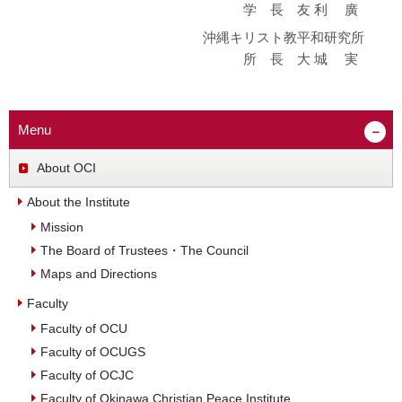
学 長 友 利 廣
沖縄キリスト教平和研究所
所 長 大 城 実
Menu
About OCI
About the Institute
Mission
The Board of Trustees・The Council
Maps and Directions
Faculty
Faculty of OCU
Faculty of OCUGS
Faculty of OCJC
Faculty of Okinawa Christian Peace Institute