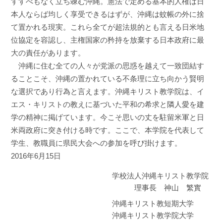
すすべもなく立ち竦む沖縄。憲法で定める基本的人権は日
本人ならば均しく享受できるはずが、沖縄は蚊帳の外に捨
て置かれる現実。これら全てが超法規的とも言える日米地
位協定を容認し、主権国家の矜持を放棄する日本政府に最
大の責任があります。
沖縄に住む全ての人々が党派の思惑を越えて一致団結す
ることこそ、沖縄の置かれている不条理に立ち向かう賢明
な選択であり行為と言えます。沖縄キリスト教学院は、イ
エス・キリストの教えに基づいた平和の希求と隣人愛を建
学の精神に掲げています。今こそ思いの丈を駐留米軍と日
米両政府に突き付ける時です。ここで、本学院を代表して
学生、教職員に県民大会への参加を呼び掛けます。
2016年6月15日
学校法人沖縄キリスト教学院
理事長 神山 繁實
沖縄キリスト教短期大学
沖縄キリスト教学院大学