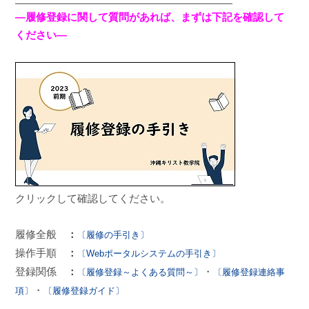
―
履修登録に関して質問があれば、まずは下記を確認して
ください―
クリックして確認してください。
履修全般
：
〔履修の手引き〕
操作手順
：
〔Webポータルシステムの手引き〕
登録関係
：
・
〔履修登録～よくある質問～〕
〔履修登録連絡事
・
項〕
〔履修登録ガイド〕