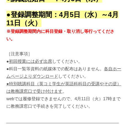
●登録調整期間：4月5日（水）～4月
11日（火）
※登録調整期間内に
科目登録・取り消し等行ってくださ
い。
［注意事項］
●
初回授業には必ず出席
してください。
●科目一覧等資料の紙媒体での配布はありません。
各自ホー
ムページよりダウンロード
してください。
●特別聴講科目（英コミ学生が英語科科目の受講やその逆）
は教務課窓口で受け付けます
。
webでは履修登録できませんので、4月11日（火）17時まで
に教務課窓口で手続きを完了してください。