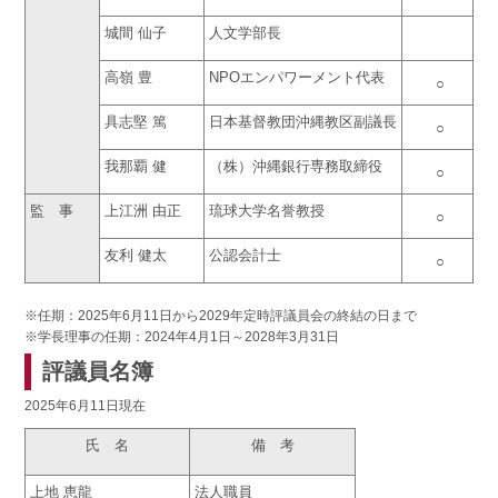
城間 仙子
人文学部長
高嶺 豊
NPOエンパワーメント代表
○
具志堅 篤
日本基督教団沖縄教区副議長
○
我那覇 健
（株）沖縄銀行専務取締役
○
監 事
上江洲 由正
琉球大学名誉教授
○
友利 健太
公認会計士
○
※任期：2025年6月11日から2029年定時評議員会の終結の日まで
※学長理事の任期：2024年4月1日～2028年3月31日
評議員名簿
2025年6月11日現在
氏 名
備 考
上地 恵龍
法人職員