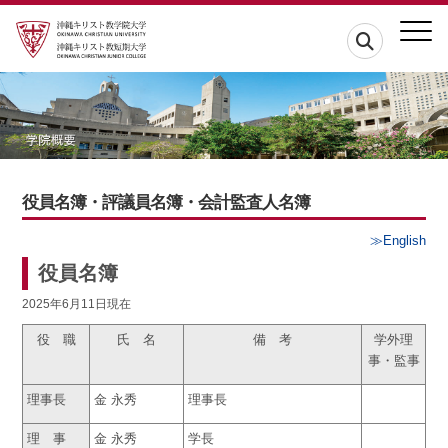
役員名簿・評議員名簿・会計監査人名簿
≫English
役員名簿
2025年6月11日現在
役 職
氏 名
備 考
学外理
事・監事
理事長
金 永秀
理事長
理 事
金 永秀
学長