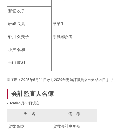
新垣 友子
岩崎 良亮
卒業生
砂川 久美子
学識経験者
小岸 弘和
当山 勝利
※任期：2025年6月11日から2029年定時評議員会の終結の日まで
会計監査人名簿
2026年6月30日現在
氏 名
備 考
賀数 紀之
賀数会計事務所