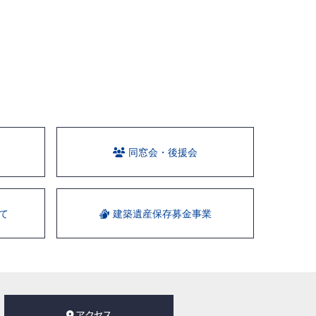
同窓会・後援会
て
建築遺産保存募金事業
アクセス