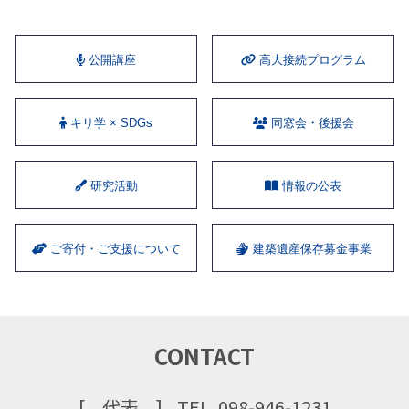
公開講座
⾼⼤接続プログラム
キリ学 × SDGs
同窓会・後援会
研究活動
情報の公表
ご寄付・ご支援について
建築遺産保存募金事業
CONTACT
代表
TEL. 098-946-1231