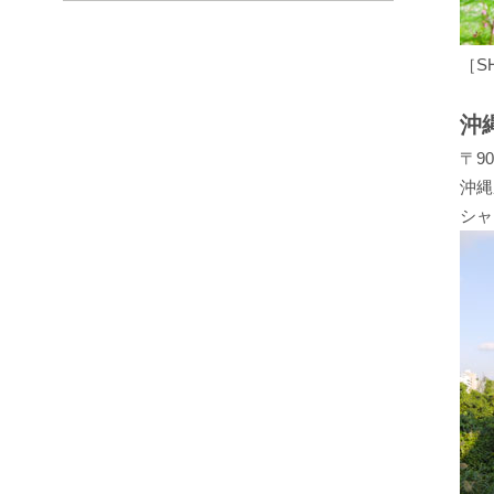
［S
沖
〒90
沖縄
シャ