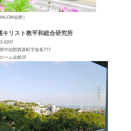
HALOM会館］
縄キリスト教平和総合研究所
3-0207
県中頭郡西原町字翁長777
ローム会館2F