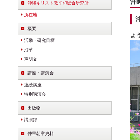
沖
沖縄キリスト教平和総合研究所
所在地
概要
よ
活動・研究目標
沿革
声明文
講座・講演会
連続講座
特別講演会
出版物
講演録
仲里朝章史料