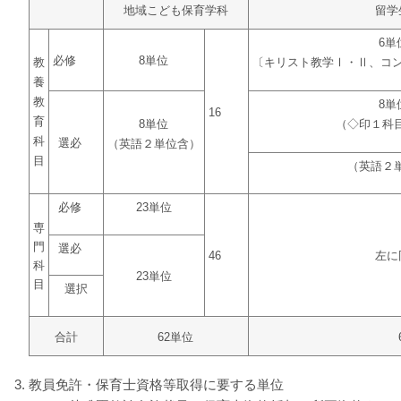
地域こども保育学科
留学
6単
必修
8単位
教
〔キリスト教学Ⅰ・Ⅱ、コ
養
教
8単
16
育
8単位
（◇印１科
科
選必
（英語２単位含）
目
（英語２
必修
23単位
専
門
選必
46
左に
科
23単位
目
選択
合計
62単位
教員免許・保育士資格等取得に要する単位