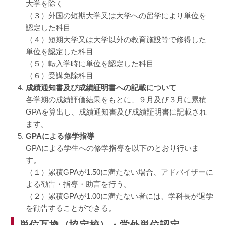
大学を除く
（３）外国の短期大学又は大学への留学により単位を
認定した科目
（４）短期大学又は大学以外の教育施設等で修得した
単位を認定した科目
（５）転入学時に単位を認定した科目
（６）受講免除科目
成績通知書及び成績証明書への記載について
各学期の成績評価結果をもとに、９月及び３月に累積
GPAを算出し、成績通知書及び成績証明書に記載され
ます。
GPAによる修学指導
GPAによる学生への修学指導を以下のとおり行いま
す。
（１）累積GPAが1.50に満たない場合、アドバイザーに
よる勧告・指導・助言を行う。
（２）累積GPAが1.00に満たない者には、学科長が退学
を勧告することができる。
単位互換（協定校）・学外単位認定