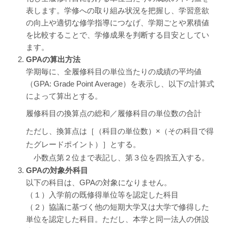
表します。学修への取り組み状況を把握し、学習意欲
の向上や適切な修学指導につなげ、学期ごとや累積値
を比較することで、学修成果を判断する目安としてい
ます。
GPAの算出方法
学期毎に、全履修科目の単位当たりの成績の平均値
（GPA: Grade Point Average）を表示し、以下の計算式
によって算出とする。
履修科目の換算点の総和／履修科目の単位数の合計
ただし、換算点は［（科目の単位数）×（その科目で得
たグレードポイント）］とする。
小数点第２位まで表記し、第３位を四捨五入する。
GPAの対象外科目
以下の科目は、GPAの対象になりません。
（１）入学前の既修得単位等を認定した科目
（２）協議に基づく他の短期大学又は大学で修得した
単位を認定した科目。ただし、本学と同一法人の併設