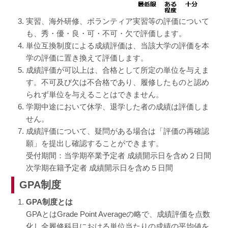
実習、海外研修、ボランティア実習等の評価について
も、秀・優・良・可・不可・欠で評価します。
単位互換制度による成績評価は、当該大学の評価を本
学の評価に置き換えて評価します。
成績評価が可以上は、合格として所定の単位を与えま
す。不可及び欠は不合格であり、履修したものと認め
られず単位を与えることはできません。
学期中途において休学、退学した者の成績は評価しま
せん。
成績評価について、疑問がある場合は「評価の再確認
願」を提出し確認することができます。
受付期間：当学期卒業予定者 成績開示日を含め２日間
次学期在籍予定者 成績開示日を含め５日間
GPA制度
GPA制度とは
GPAとはGrade Point Averageの略で、成績評価を点数
化し全履修科目における単位当たりの成績の平均値を