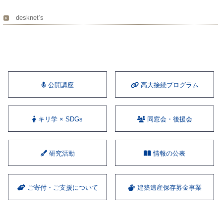
desknet’s
公開講座
⾼⼤接続プログラム
キリ学 × SDGs
同窓会・後援会
研究活動
情報の公表
ご寄付・ご支援について
建築遺産保存募金事業