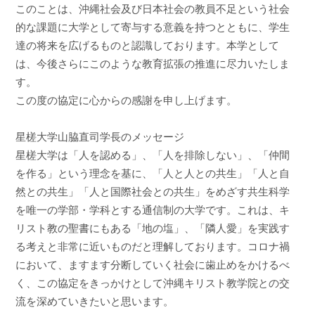
このことは、沖縄社会及び日本社会の教員不足という社会
的な課題に大学として寄与する意義を持つとともに、学生
達の将来を広げるものと認識しております。本学として
は、今後さらにこのような教育拡張の推進に尽力いたしま
す。
この度の協定に心からの感謝を申し上げます。
星槎大学山脇直司学長のメッセージ
星槎大学は「人を認める」、「人を排除しない」、「仲間
を作る」という理念を基に、「人と人との共生」「人と自
然との共生」「人と国際社会との共生」をめざす共生科学
を唯一の学部・学科とする通信制の大学です。これは、キ
リスト教の聖書にもある「地の塩」、「隣人愛」を実践す
る考えと非常に近いものだと理解しております。コロナ禍
において、ますます分断していく社会に歯止めをかけるべ
く、この協定をきっかけとして沖縄キリスト教学院との交
流を深めていきたいと思います。